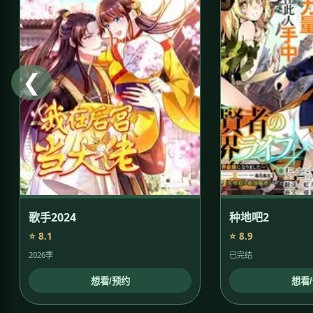
❮
歌手2024
种地吧2
⭐ 8.1
⭐ 8.9
2026季
已完结
想看/预约
想看