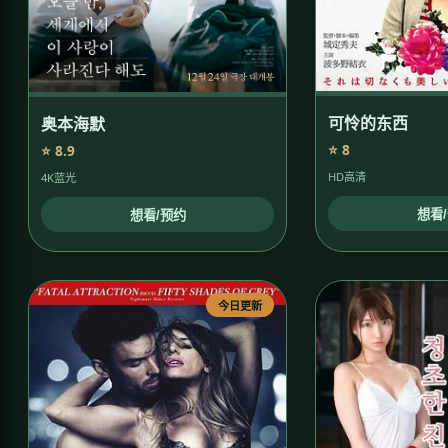
可怜的东西
奥本海默
⭐ 8
⭐ 8.9
HD高清
4K蓝光
想看
想看/预约
今日更新