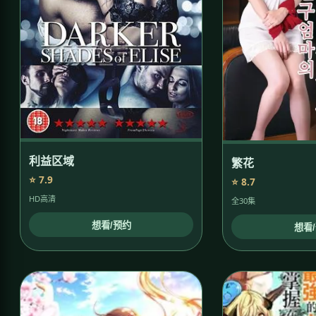
利益区域
繁花
⭐ 7.9
⭐ 8.7
HD高清
全30集
想看/预约
想看