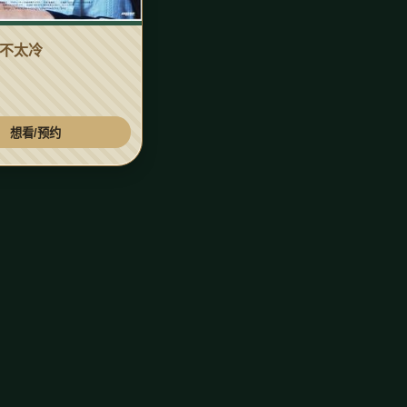
不太冷
想看/预约