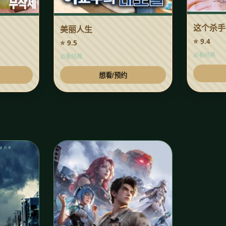
这个杀手
美丽人生
⭐ 9.4
⭐ 9.5
必看经典
必看经典
想看/预约