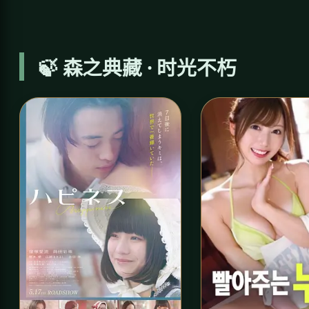
🍃 森之典藏 · 时光不朽