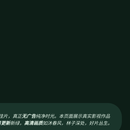
佳片，真正
无广告
纯净时光。本页面展示真实影视作品
日更新
新绿，
高清画质
如沐春风，林子深处，好片丛生。