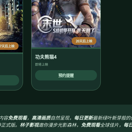
20天后上映
27天后上映
功夫熊猫4
即将上映
预约提醒
内容
免费观看
，
高清画质
自然呈现，
每日更新
最新绿叶新芽般的
待正式版。
林子影视
邀你漫步光影森林，
免费观看
全球佳片，
每