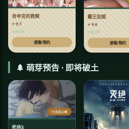
肖申克的救赎
霸王别姬
⭐ 9.7
⭐ 9.6
必看经典
必看经典
想看/预约
想看/预约
🌲 萌芽预告 · 即将破土
11天后上映
死侍3