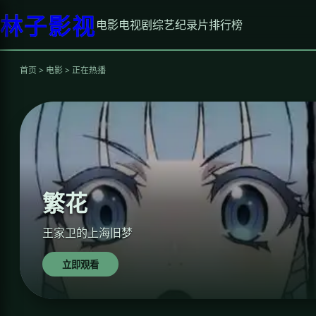
林子影视
电影
电视剧
综艺
纪录片
排行榜
首页 > 电影 > 正在热播
繁花
王家卫的上海旧梦
立即观看