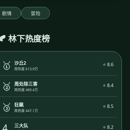
剧情
冒险
🍂 林下热度榜
🥇
沙丘2
⭐ 8.6
周热度 613.9万
🥈
周处除三害
⭐ 8.4
周热度 489.4万
🥉
狂飙
⭐ 8.5
周热度 447.1万
4.
三大队
⭐ 8.2